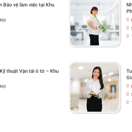
 Bảo vệ làm việc tại Khu
Nh
Ph
Nội
6
Tu
Kỹ thuật Vận tải ô tô – Khu
Gi
Nội
6