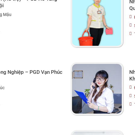
Nh
ội
Qu
g Mậu
6
Công Nghiệp – PGD Vạn Phúc
Nh
Kh
úc
6