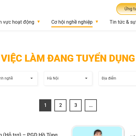
Ứng t
h vực hoạt động
Cơ hội nghề nghiệp
Tin tức & sự
VIỆC LÀM ĐANG TUYỂN DỤNG
nh nghề
Hà Nội
Địa điểm
1
2
3
...
h (Hỗ trợ) – PGD Hồ Tùng