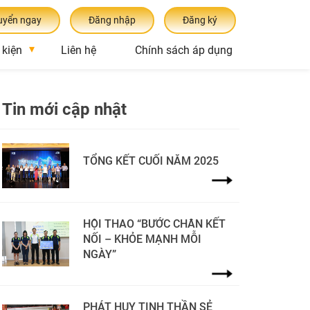
uyển ngay
Đăng nhập
Đăng ký
 kiện
Liên hệ
Chính sách áp dụng
Tin mới cập nhật
TỔNG KẾT CUỐI NĂM 2025
HỘI THAO “BƯỚC CHÂN KẾT
NỐI – KHỎE MẠNH MỖI
NGÀY”
PHÁT HUY TINH THẦN SẺ