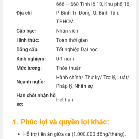
666 – 668 Tỉnh lộ 10, Khu phố 16,
Địa chỉ
P. Bình Trị Đông, Q. Bình Tân,
TP.HCM
Cấp bậc:
Nhân viên
Hình thức:
Toàn thời gian
Bằng cấp:
Tốt nghiệp Đại học
Kinh nghiệm:
0-1 năm
Mức lương:
Thỏa thuận
Hành chính
/ Thư ký/ Trợ lý, Luật/
Ngành nghề:
Pháp lý,
Nhân sự
Hạn chót nhận hồ
Hết hạn
sơ:
1. Phúc lợi và quyền lợi khác:
Hỗ trợ tiền ăn giữa ca (1.000.000 đồng/tháng).