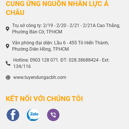
CUNG ỨNG NGUỒN NHÂN LỰC Á
CHÂU
Trụ sở công ty: 2/19 - 2/20 - 2/21 - 2/21A Cao Thắng,
Phường Bàn Cờ, TP.HCM
Văn phòng đại diện: Lầu 6 - 455 Tô Hiến Thành,
Phường Diên Hồng, TP.HCM
Hotline: 0903 128 071. ĐT: 028.38688424 - Ext:
134/116
www.tuyendungacbh.com
KẾT NỐI VỚI CHÚNG TÔI