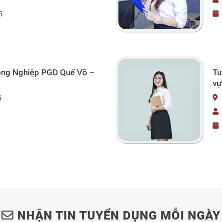
5
Công Nghiệp PGD Quế Võ –
Tu
vự
õ
NHẬN TIN TUYỂN DỤNG MỖI NGÀY