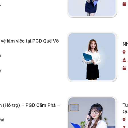
6
 vệ làm việc tại PGD Quế Võ
Nh
õ
6
h (Hỗ trợ) – PGD Cẩm Phả –
Tu
Qu
hả