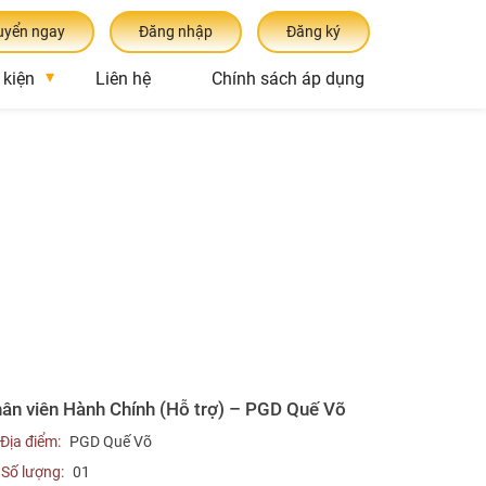
uyển ngay
Đăng nhập
Đăng ký
 kiện
Liên hệ
Chính sách áp dụng
ân viên Hành Chính (Hỗ trợ) – PGD Quế Võ
Địa điểm:
PGD Quế Võ
Số lượng:
01