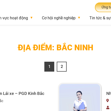
Ứng t
h vực hoạt động
Cơ hội nghề nghiệp
Tin tức & sự
ĐỊA ĐIỂM:
BẮC NINH
1
2
Nh
n Lái xe – PGD Kinh Bắc
ắc