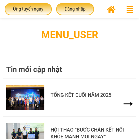
Ứng tuyển ngay
Đăng nhập
MENU_USER
Tin mới cập nhật
TỔNG KẾT CUỐI NĂM 2025
HỘI THAO “BƯỚC CHÂN KẾT NỐI –
KHỎE MẠNH MỖI NGÀY”