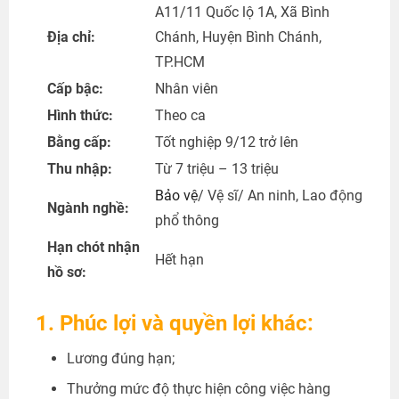
A11/11 Quốc lộ 1A, Xã Bình
Địa chỉ:
Chánh, Huyện Bình Chánh,
TP.HCM
Cấp bậc:
Nhân viên
Hình thức:
Theo ca
Bằng cấp:
Tốt nghiệp 9/12 trở lên
Thu nhập:
Từ 7 triệu – 13 triệu
Bảo vệ
/ Vệ sĩ/ An ninh, Lao động
Ngành nghề:
phổ thông
Hạn chót nhận
Hết hạn
hồ sơ:
1. Phúc lợi và quyền lợi khác:
Lương đúng hạn;
Thưởng mức độ thực hiện công việc hàng